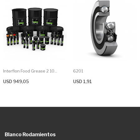
Interflon Food Grease 2 10...
6201
USD 949,05
USD 1,91
+ Agregar Al Carrito
+ Agregar Al Carrito
Blanco Rodamientos