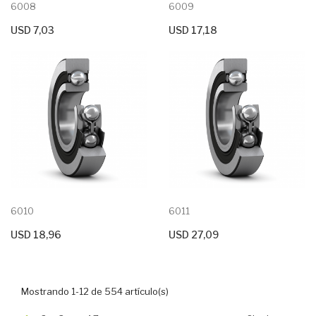
6008
6009
USD 7,03
USD 17,18
+ Agregar Al Carrito
+ Agregar Al Carrito
6010
6011
USD 18,96
USD 27,09
+ Agregar Al Carrito
+ Agregar Al Carrito
Mostrando 1-12 de 554 artículo(s)