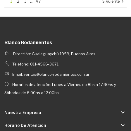
1
2
3
…
47
Siguiente

Blanco Rodamientos
Dirección: Gualeguaychú 1059, Buenos Aires
Teléfono: 011-4566-3671
Email: ventas@blanco-rodamientos.com.ar
Horarios de atención: Lunes a Viernes de 8hs a 17:30hs y
Sábados de 8:00hs a 12:00hs
keyboard_arrow_down
Nuestra Empresa
keyboard_arrow_down
Horario De Atención