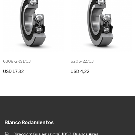
6308-2RS1/C3
6205-2Z/C3
USD 17,32
USD 4,22
+ Agregar Al Carrito
+ Agregar Al Carrito
Blanco Rodamientos
Dirección: Gualeguaychú 1059, Buenos Aires