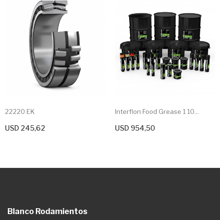
22220 EK
Interflon Food Grease 1 10...
USD 245,62
USD 954,50
+ Agregar Al Carrito
+ Agregar Al Carrito
Blanco Rodamientos