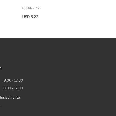
6304-2RSH
6316-2Z/
USD 5,22
USD 132
+ Agregar Al Carrito
+ Agreg
n
8:00 - 17:30
8:00 - 12:00
clusivamente
.