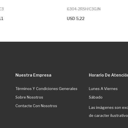
C3
6304-2RSH/C3GJN
11
USD 5,22
r Al Carrito
+ Agregar Al Carrito
Nuestra Empresa
Horario De Atenció
Términos Y Condiciones Generales
Lunes A Viernes
Sobre Nosotros
Sábado
Contacte Con Nosotros
Las imágenes son ex
de caracter ilustrativo