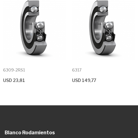
6309-2RS1
6317
USD 23,81
USD 149,77
+ Agregar Al Carrito
+ Agregar Al Carrito
Blanco Rodamientos