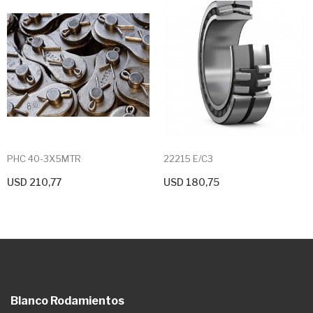
PHC 40-3X5MTR
22215 E/C3
USD 210,77
USD 180,75
+ Agregar Al Carrito
+ Agregar Al Carrito
Blanco Rodamientos