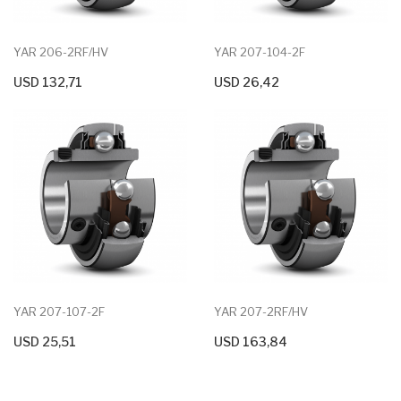
YAR 206-2RF/HV
YAR 207-104-2F
USD 132,71
USD 26,42
+ Agregar Al Carrito
+ Agregar Al Carrito
YAR 207-107-2F
YAR 207-2RF/HV
USD 25,51
USD 163,84
+ Agregar Al Carrito
+ Agregar Al Carrito