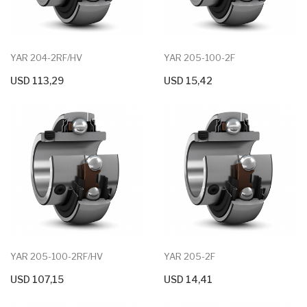
YAR 204-2RF/HV
YAR 205-100-2F
USD 113,29
USD 15,42
+ Agregar Al Carrito
YAR 205-100-2RF/HV
YAR 205-2F
USD 107,15
USD 14,41
+ Agregar Al Carrito
+ Agregar Al Carrito