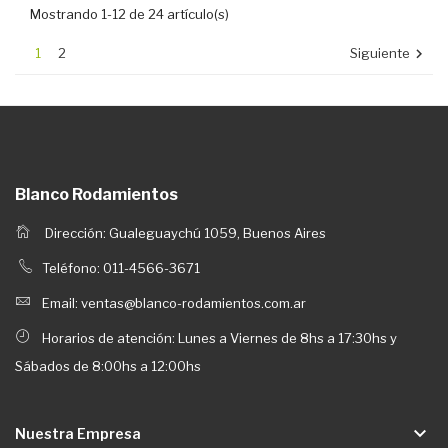
Mostrando 1-12 de 24 artículo(s)
1
2
Siguiente

Blanco Rodamientos
Dirección: Gualeguaychú 1059, Buenos Aires
Teléfono: 011-4566-3671
Email: ventas@blanco-rodamientos.com.ar
Horarios de atención: Lunes a Viernes de 8hs a 17:30hs y
Sábados de 8:00hs a 12:00hs
keyboard_arrow_down
Nuestra Empresa